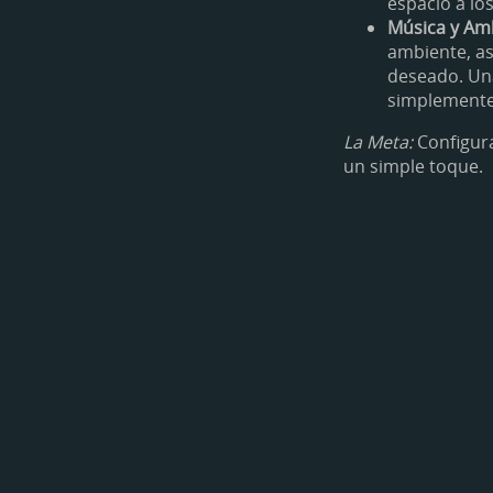
espacio a lo
Música y Am
ambiente, a
deseado. Una
simplemente t
La Meta:
Configura
un simple toque.