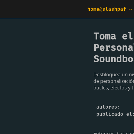
home@slashpaf ~
Toma el
Persona
Soundbo
Desbloquea un niv
de personalizació
bucles, efectos y 
autores
publicado el
Entonces, has co