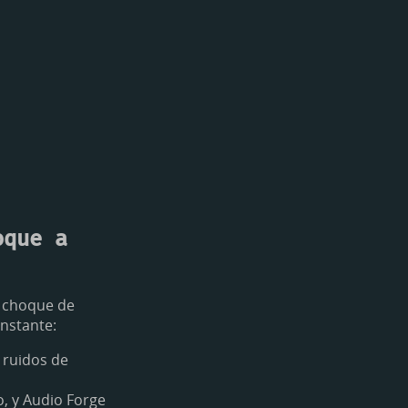
oque a
l choque de
instante:
 ruidos de
, y Audio Forge