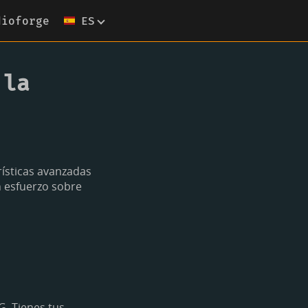
dioforge
ES
 la
ísticas avanzadas
n esfuerzo sobre
. Tienes tus