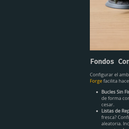
Fondos Co
Configurar el am
Forge
facilita hac
Bucles Sin Fi
de forma con
cesar.
Listas de Re
fresca? Conf
aleatoria. I