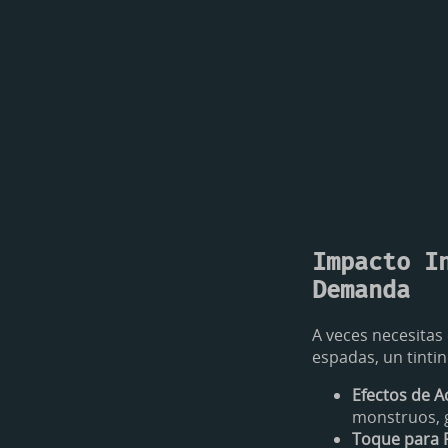
Impacto I
Demanda
A veces necesitas
espadas, un tinti
Efectos de A
monstruos, g
Toque para 