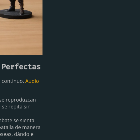
 Perfectas
 continuo.
Audio
a se reproduzcan
se repita sin
mbate se sienta
batalla de manera
deseas, dándole