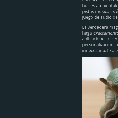
bucles ambientale
pistas musicales é
juego de audio d
La verdadera magia
haga
exactament
aplicaciones ofre
personalización, 
innecesaria. Expl