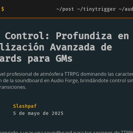
 $
~/post
~/tinytrigger
~/au
 Control: Profundiza en
lización Avanzada de
ards para GMs
el profesional de atmósfera TTRPG dominando las caracter
n de la soundboard en Audio Forge, brindándote control si
transiciones.
Slashpaf
5 de mayo de 2025
menzado a usar una soundboard para tus sesiones de TTRPG