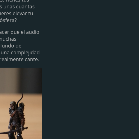
ás unas cuantas
ieres elevar tu
ósfera?
acer que el audio
 muchas
ofundo de
n una complejidad
realmente cante.