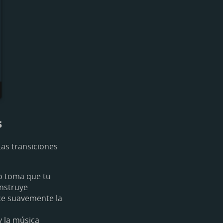
s
as transiciones
o toma que tu
nstruye
ece suavemente la
y la música