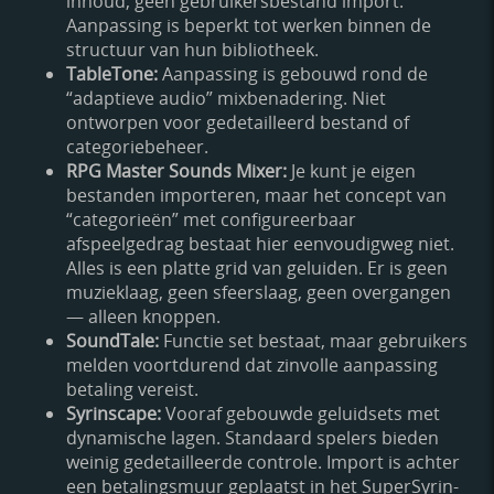
inhoud, geen gebruikersbestand import.
Aanpassing is beperkt tot werken binnen de
structuur van hun bibliotheek.
TableTone:
Aanpassing is gebouwd rond de
“adaptieve audio” mixbenadering. Niet
ontworpen voor gedetailleerd bestand of
categoriebeheer.
RPG Master Sounds Mixer:
Je kunt je eigen
bestanden importeren, maar het concept van
“categorieën” met configureerbaar
afspeelgedrag bestaat hier eenvoudigweg niet.
Alles is een platte grid van geluiden. Er is geen
muzieklaag, geen sfeerslaag, geen overgangen
— alleen knoppen.
SoundTale:
Functie set bestaat, maar gebruikers
melden voortdurend dat zinvolle aanpassing
betaling vereist.
Syrinscape:
Vooraf gebouwde geluidsets met
dynamische lagen. Standaard spelers bieden
weinig gedetailleerde controle. Import is achter
een betalingsmuur geplaatst in het SuperSyrin-