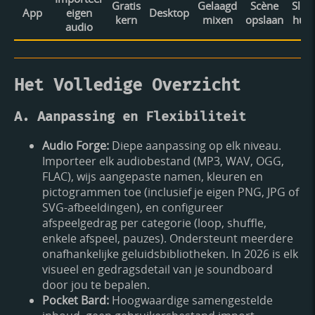
Gratis
Gelaagd
Scène
Slim
App
eigen
Desktop
kern
mixen
opslaan
huis
audio
Het Volledige Overzicht
A. Aanpassing en Flexibiliteit
Audio Forge:
Diepe aanpassing op elk niveau.
Importeer elk audiobestand (MP3, WAV, OGG,
FLAC), wijs aangepaste namen, kleuren en
pictogrammen toe (inclusief je eigen PNG, JPG of
SVG-afbeeldingen), en configureer
afspeelgedrag per categorie (loop, shuffle,
enkele afspeel, pauzes). Ondersteunt meerdere
onafhankelijke geluidsbibliotheken. In 2026 is elk
visueel en gedragsdetail van je soundboard
door jou te bepalen.
Pocket Bard:
Hoogwaardige samengestelde