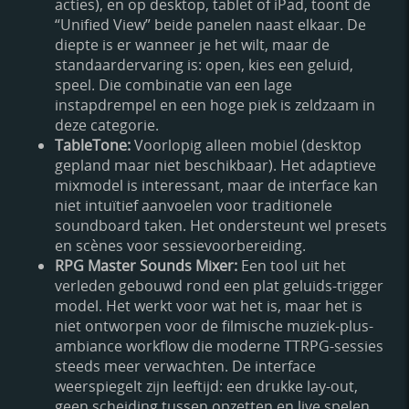
acties), en op desktop, tablet of iPad, toont de
“Unified View” beide panelen naast elkaar. De
diepte is er wanneer je het wilt, maar de
standaardervaring is: open, kies een geluid,
speel. Die combinatie van een lage
instapdrempel en een hoge piek is zeldzaam in
deze categorie.
TableTone:
Voorlopig alleen mobiel (desktop
gepland maar niet beschikbaar). Het adaptieve
mixmodel is interessant, maar de interface kan
niet intuïtief aanvoelen voor traditionele
soundboard taken. Het ondersteunt wel presets
en scènes voor sessievoorbereiding.
RPG Master Sounds Mixer:
Een tool uit het
verleden gebouwd rond een plat geluids-trigger
model. Het werkt voor wat het is, maar het is
niet ontworpen voor de filmische muziek-plus-
ambiance workflow die moderne TTRPG-sessies
steeds meer verwachten. De interface
weerspiegelt zijn leeftijd: een drukke lay-out,
geen scheiding tussen opzetten en live spelen,